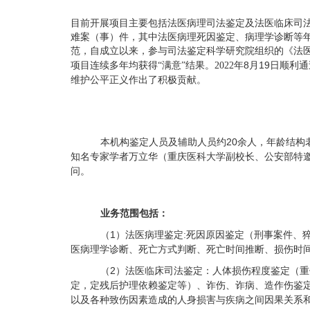
目前开展项目主要包括法医病理司法鉴定及法医临床司
难案（事）件，其中法医病理死因鉴定、病理学诊断等
范，自成立以来，参与司法鉴定科学研究院组织的《法
8月19日顺利
项目连续多年均获得
“满意”结果。2022年
维护公平正义作出了积极贡献。
本机构鉴定人员及辅助人员约20余人，年龄结
知名专家学者万立华（重庆医科大学副校长、公安部特
问。
业务范围包括：
（1）
原因鉴定（刑事案件、
法医病理鉴定
:死因
医病理学诊断、死亡方式判断、死亡时间推断、损伤时
（2）
法医临床司法鉴定：人体损伤程度鉴定（重
定，定残后护理依赖鉴定等）、诈伤、诈病、造作伤鉴
以及各种致伤因素造成的人身损害与疾病之间因果关系