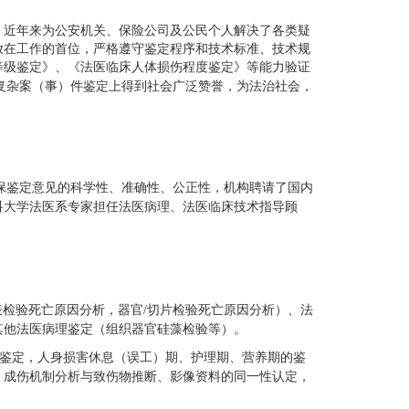
，近年来为公安机关、保险公司及公民个人解决了各类疑
放在工作的首位，严格遵守鉴定程序和技术标准、技术规
等级鉴定》、《法医临床人体损伤程度鉴定》等能力验证
复杂案（事）件鉴定上得到社会广泛赞誉，为法治社会，
保鉴定意见的科学性、准确性、公正性，机构聘请了国内
科大学法医系专家担任法医病理、法医临床技术指导顾
）、法
表检验死亡原因分析，器官
/切片检验死亡原因分析
其他法医病理鉴定（组织器官硅藻检验等）。
鉴定，人身损害休息（误工）期、护理期、营养期的鉴
、成伤机制分析与致伤物推断、影像资料的同一性认定，