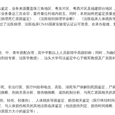
法鉴定，业务来源覆盖珠三角地区、粤东片区、粤西片区及福建部分地区
年业务量达三百余宗，案件量位列省内前五。同时，本所始终把鉴定质量
医病理死亡原因鉴定》、《法医组织病理学诊断》、
《法医临床人体残疾
通过了
资质。在承办疑难、
法医病理、法医临床
CNAS国家实验室认证认可
构老、中、青年搭配合理，其中半数以上人员获得中高级职称；同时，为确
邀刑侦专家、法医学教授）、汕头大学司法鉴定中心于晓军教授及广东医
猝死、非法行医、医疗纠纷和电击、高坠、溺死等
尸体解剖死因鉴定，尸
间推断、伤病关系分析、致伤物推断、成伤机制分析、与死亡原因相关的
伤、轻伤、轻微伤）、人体残疾等级鉴定、赔偿相关鉴定（医疗终结时间
定、与人体损伤相关的其他法医临床鉴定（包括损伤判定、损伤时间推断
和原因力大小的鉴定等）。