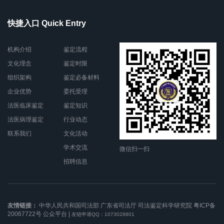
快捷入口 Quick Entry
机构介绍
鉴定流程
文化理念
鉴定时限
组织架构
鉴定必备材料
企业优势
委托受理
法医临床鉴定
鉴定知识
法医病理鉴定
行业动态
联系我们
文化活动
学术交流
微信扫一扫
招聘信息
友情链接：
中华人民共和国司法部
广东省司法厅
司法鉴定科学研究院
粤ICP备
20067722号
公众平台
|
友链申请QQ：1073028801