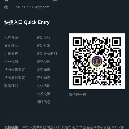
1581567158@qq.com
快捷入口 Quick Entry
机构介绍
鉴定流程
文化理念
鉴定时限
组织架构
鉴定必备材料
企业优势
委托受理
法医临床鉴定
鉴定知识
法医病理鉴定
行业动态
联系我们
文化活动
学术交流
微信扫一扫
招聘信息
友情链接：
中华人民共和国司法部
广东省司法厅
司法鉴定科学研究院
粤ICP备