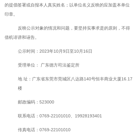
的提倡签署或自报本人真实姓名；以单位名义反映的应加盖本单位
印章。
反映公示对象的情况和问题，要坚持实事求是的原则，不得
借机诽谤和诬告。
公示时间：
2023
年
10
月
9
日至
10
月
16
日
受理单位：
广东德方司法鉴定所
地
址：
广东省东莞市莞城区八达路
140
号恒丰商业大厦
16.17
楼
邮政编码：
523000
联系电话：
0769-22101010、19928193401
传真电话：
0769-22101010