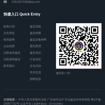
1581567158@qq.com
快捷入口 Quick Entry
机构介绍
鉴定流程
文化理念
鉴定时限
组织架构
鉴定必备材料
企业优势
委托受理
法医临床鉴定
鉴定知识
法医病理鉴定
行业动态
联系我们
文化活动
学术交流
微信扫一扫
招聘信息
友情链接：
中华人民共和国司法部
广东省司法厅
司法鉴定科学研究院
粤ICP备
20067722号
公众平台
|
友链申请QQ：1073028801