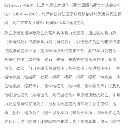
，以及本所技术规范《死亡原因与死亡方式鉴定方
813-2008）等标准
法》SJB-P-6-2009，对尸体进行法医学病理解剖并对死者的死亡原
因、死亡方式及
推断
死亡时间做出法医学鉴定意见。
死亡原因是指导致死亡的某种具体暴力或疾病，通过区别暴力死
（非自然死）或者非暴力死（自然死），以便最终为惩治
犯罪或者
消除嫌疑提供证据，是法医病理学的首要任务。其中暴力死包括：
机械性损伤（如棍棒、砖石、斧锤、拳脚等钝器所致损伤，刺器、
切器、砍器、剪刀等锐器所致损伤，坠落损伤，交通损伤等）、机
械性窒息（如缢死、勒死、扼死、捂死、闷死、哽死、性窒息、体
位性窒息、溺死等）、化学性损伤（如中毒、化学烧伤等）以及其
他物理性损伤（如电击伤、高低温损伤）等原因所致的死亡。非暴
力死是指自然疾病死亡，涉及法医鉴定的通常死亡发生突然、迅
速、意外，这类死亡可能不涉及暴力（即死于疾病，法医学称之为
猝死），也可能属于比较隐匿的犯罪，为了查明真相，揭示可能的