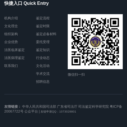
快捷入口 Quick Entry
机构介绍
鉴定流程
文化理念
鉴定时限
组织架构
鉴定必备材料
企业优势
委托受理
法医临床鉴定
鉴定知识
法医病理鉴定
行业动态
联系我们
文化活动
学术交流
微信扫一扫
招聘信息
友情链接：
中华人民共和国司法部
广东省司法厅
司法鉴定科学研究院
粤ICP备
20067722号
公众平台
|
友链申请QQ：1073028801